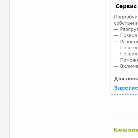
Сервис
Попробуйт
собственн
— Разгру
— Позвол
— Разошл
— Позвол
— Позвол
— Поможе
— Включа
Для новы
Зарегис
Коммент