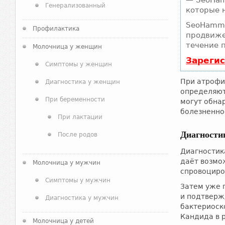
— SeoHam
Генерализованный
которые 
SeoHamme
Профилактика
продвиже
течение 
Молочница у женщин
Зареги
Симптомы у женщин
При атрофи
Диагностика у женщин
определяют
При беременности
могут обна
болезненно
При лактации
Диагности
После родов
Диагностик
даёт возмо
Молочница у мужчин
спровоциро
Симптомы у мужчин
Затем уже 
и подтверж
Диагностика у мужчин
бактериоск
Кандида в 
Молочница у детей