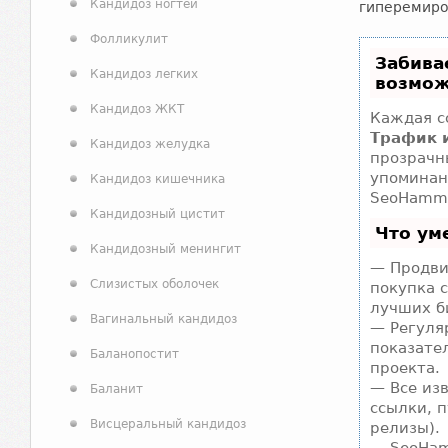
Кандидоз ногтей
гиперемиро
Фолликулит
Забива
Кандидоз легких
возмож
Кандидоз ЖКТ
Каждая с
Трафик 
Кандидоз желудка
прозрачн
упоминан
Кандидоз кишечника
SeoHamme
Кандидозный цистит
Что ум
Кандидозный менингит
— Продви
Слизистых оболочек
покупка 
лучших б
Вагинальный кандидоз
— Регуля
показате
Баланопостит
проекта.
— Все из
Баланит
ссылки, п
Висцеральный кандидоз
релизы).