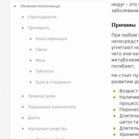
недуг – эт
Лечение молочницы
заболевани
Спринцевание
Причины
Препараты
При любом 
Классификация
непосредст
угнетают н
Свечи
чего они н
метаболизма
Мази
погибают.
Таблетки
Не стоит п
развитию да
Бура в глицерине
Возраст
Лечение дома
Наличие
процесс
Повышение иммунитета
Перенес
Длитель
Диета
цитоста
Длитель
Народные средства
Хрониче