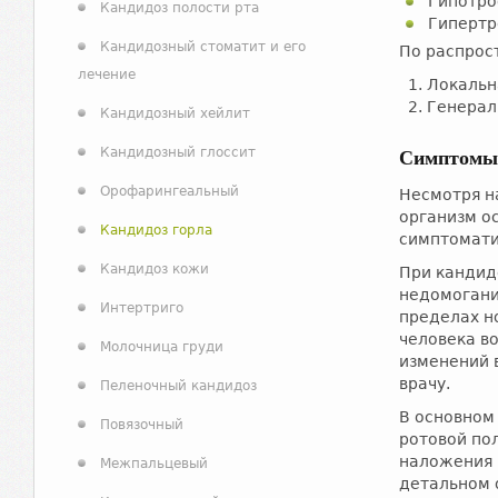
Гипотро
Кандидоз полости рта
Гипертр
Кандидозный стоматит и его
По распрос
лечение
Локальн
Генерал
Кандидозный хейлит
Кандидозный глоссит
Симптом
Орофарингеальный
Несмотря на
организм о
Кандидоз горла
симптомати
Кандидоз кожи
При кандид
недомогани
Интертриго
пределах н
человека в
Молочница груди
изменений в
врачу.
Пеленочный кандидоз
В основном
Повязочный
ротовой по
наложения м
Межпальцевый
детальном 