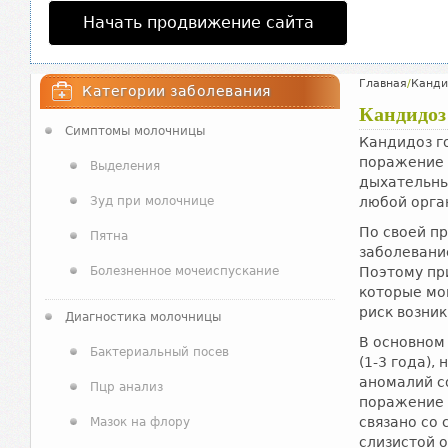
Начать продвижение сайта
Главная
/
Канди
Категории заболевания
Кандидоз
Симптомы молочницы
Кандидоз г
поражение 
Выделения
дыхательны
Зуд при молочнице
любой орга
По своей п
Пятна
заболевани
Болезненное мочеиспускание
Поэтому пр
которые мо
риск возни
Диагностика молочницы
В основном
Бактериальный посев
(1-3 года)
аномалий с
Пцр анализ
поражение 
связано со
Мазок на флору
слизистой 