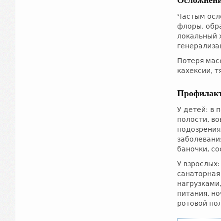
Осложнен
Частым осл
флоры, обр
локальный 
генерализа
Потеря мас
кахексии, 
Профилак
У детей: в
полости, в
подозрения
заболевани
баночки, со
У взрослых:
санаторная
нагрузками
питания, н
ротовой пол