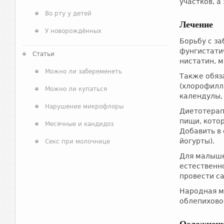
участков, 
Во рту у детей
Лечение
У новорождённых
Борьбу с з
фунгистати
Статьи
нистатин, м
Можно ли забеременеть
Также обяз
(хлорофилл
Можно ли купаться
календулы,
Нарушение микрофлоры
Диетотерап
пищи, кото
Месячные и кандидоз
Добавить в
йогурты).
Секс при молочнице
Для малыше
естественн
провести са
Народная м
облепихово