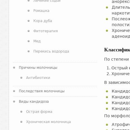
Лечение содой
анорекс
Длитель
Ромашка
наркоти
Послеож
Кора дуба
полости
Хрониче
Фитотерапия
аденоид
Мед
Классифи
Перекись водорода
По степени
Причины молочницы
Острый 
Хрониче
Антибиотики
В зависимо
Кандидо
Последствия молочницы
Кандидо
Виды кандидоза
Кандидо
Кандидо
Острая форма
По морфоло
Хроническая молочница
Атрофич