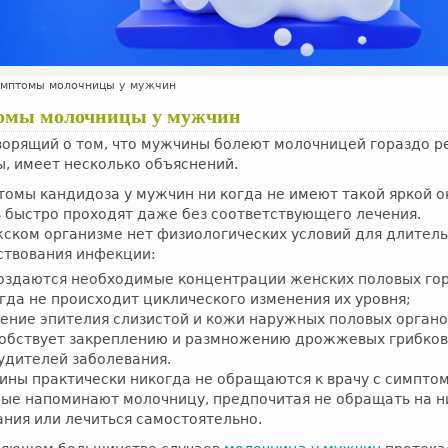
мптомы молочницы у мужчин
омы молочницы у мужчин
ворящий о том, что мужчины болеют молочницей гораздо р
, имеет несколько объяснений.
омы кандидоза у мужчин ни когда не имеют такой яркой о
 быстро проходят даже без соответствующего лечения.
ском организме нет физиологических условий для длител
ствования инфекции:
оздаются необходимые концентрации женских половых го
гда не происходит циклического изменения их уровня;
ение эпителия слизистой и кожи наружных половых органо
обствует закреплению и размножению дрожжевых грибков
удителей заболевания.
ны практически никогда не обращаются к врачу с симпто
рые напоминают молочницу, предпочитая не обращать на н
ния или лечиться самостоятельно.