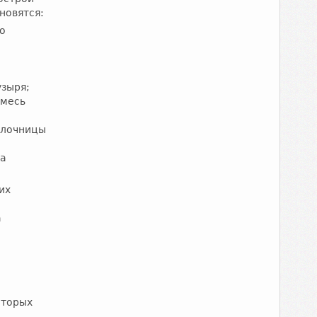
новятся:
о
узыря;
имесь
олочницы
та
их
а
оторых