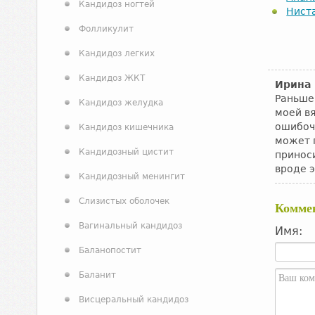
Кандидоз ногтей
Нист
Фолликулит
Кандидоз легких
Кандидоз ЖКТ
Ирина
Раньше
Кандидоз желудка
моей в
ошибочн
Кандидоз кишечника
может 
Кандидозный цистит
принос
вроде 
Кандидозный менингит
Слизистых оболочек
Комме
Вагинальный кандидоз
Имя:
Баланопостит
Баланит
Висцеральный кандидоз