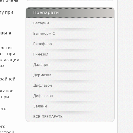
ет очень
му при
Препараты
Бетадин
ицы у
Вагинорм С
Гинофлор
постит
е – при
Гинезол
ализации
Далацин
ых
Дермазол
крайней
Дифлазон
рганов;
Дифлюкан
 при
Залаин
его
ВСЕ ПРЕПАРАТЫ
ого
острой