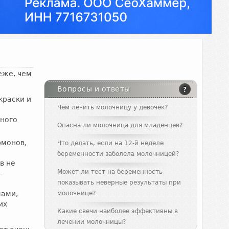
еже, чем
Вопросы и ответы
краски и
Чем лечить молочницу у девочек?
ьного
Опасна ли молочница для младенцев?
рмонов,
Что делать, если на 12-й неделе
беременности заболела молочницей?
в не
Может ли тест на беременность
-
показывать неверные результаты при
мами,
молочнице?
их
Какие свечи наиболее эффективны в
лечении молочницы?