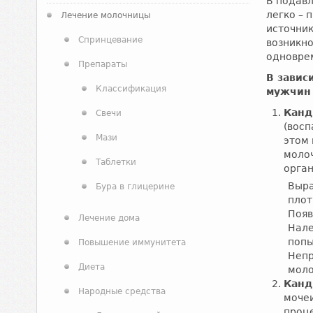
В подав
легко – 
Лечение молочницы
источни
Спринцевание
возникн
одновре
Препараты
В завис
Классификация
мужчин
Канд
Свечи
(восп
Мази
этом
моло
Таблетки
орга
Выра
Бура в глицерине
плот
Появ
Лечение дома
Нале
попы
Повышение иммунитета
Непр
Диета
моло
Канд
Народные средства
мочеи
проц