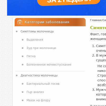
Главная
/
Си
Категории заболевания
Симпт
Симптомы молочницы
Факт, го
женщины
Выделения
Симпт
Зуд при молочнице
очень
В муж
Пятна
суще
Болезненное мочеиспускание
Не с
нико
Стро
Диагностика молочницы
спос
Бактериальный посев
возб
Мужчи
Пцр анализ
кото
внима
Мазок на флору