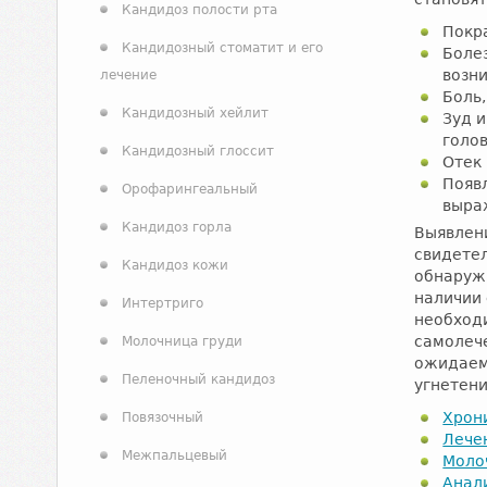
Кандидоз полости рта
Покра
Кандидозный стоматит и его
Боле
возн
лечение
Боль
Кандидозный хейлит
Зуд 
голов
Кандидозный глоссит
Отек
Появ
Орофарингеальный
выра
Кандидоз горла
Выявлен
свидете
Кандидоз кожи
обнаруж
наличии 
Интертриго
необход
самолеч
Молочница груди
ожидаемо
Пеленочный кандидоз
угнетени
Хрон
Повязочный
Лече
Межпальцевый
Моло
Анал