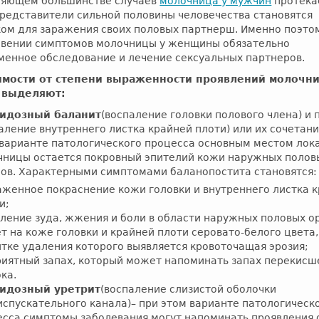
ляющем большинстве случаев
молочница у мужчин
протека
представители сильной половины человечества становятся
ком для заражения своих половых партнерш. Именно поэто
овении симптомов молочницы у женщины обязательно
менное обследование и лечение сексуальных партнеров.
имости от степени выраженности проявлений молочн
 выделяют:
идозный баланит
(воспаление головки полового члена) и 
аление внутреннего листка крайней плоти) или их сочетани
 варианте патологического процесса основным местом лок
чницы остается покровный эпителий кожи наружных полов
нов. Характерными симптомами баланопостита становятся:
женное покраснение кожи головки и внутреннего листка 
и;
ление зуда, жжения и боли в области наружных половых о
т на коже головки и крайней плоти серовато-белого цвета,
тке удаления которого выявляется кровоточащая эрозия;
иятный запах, который может напоминать запах перекисш
ка.
идозный уретрит
(воспаление слизистой оболочки
спускательного канала)– при этом варианте патологическ
есса симптомы заболевания могут напоминать проявления 