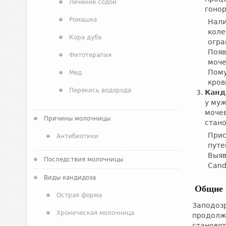
Лечение содой
гоно
Ромашка
Нали
коле
Кора дуба
огра
Появ
Фитотерапия
моче
Пому
Мед
кров
Перекись водорода
Канд
у муж
моче
Причины молочницы
стано
Прис
Антибиотики
путе
Выяв
Последствия молочницы
Сand
Виды кандидоза
Общие 
Острая форма
Заподоз
Хроническая молочница
продолж
становят