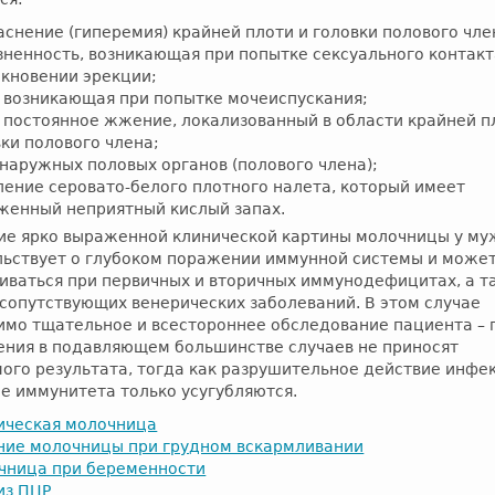
снение (гиперемия) крайней плоти и головки полового чле
зненность, возникающая при попытке сексуального контакт
икновении эрекции;
, возникающая при попытке мочеиспускания;
и постоянное жжение, локализованный в области крайней п
ки полового члена;
 наружных половых органов (полового члена);
ление серовато-белого плотного налета, который имеет
женный неприятный кислый запах.
ие ярко выраженной клинической картины молочницы у му
льствует о глубоком поражении иммунной системы и може
иваться при первичных и вторичных иммунодефицитах, а т
сопутствующих венерических заболеваний. В этом случае
имо тщательное и всестороннее обследование пациента – 
ения в подавляющем большинстве случаев не приносят
го результата, тогда как разрушительное действие инфе
е иммунитета только усугубляются.
ическая молочница
ние молочницы при грудном вскармливании
чница при беременности
из ПЦР