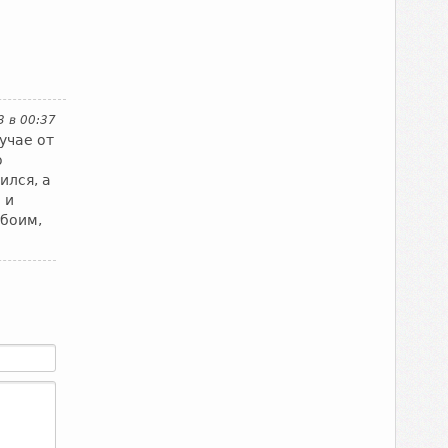
3 в 00:37
учае от
о
ился, а
 и
обоим,