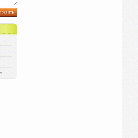
е
е
я