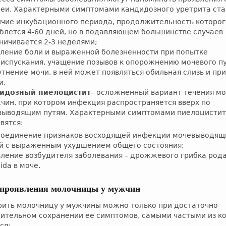
реи. Характерными симптомами кандидозного уретрита ста
чие инкубационного периода, продолжительность которог
блется 4-60 дней, но в подавляющем большинстве случаев
ничивается 2-3 неделями;
ление боли и выраженной болезненности при попытке
испускания, учащение позывов к опорожнению мочевого п
тнение мочи, в ней может появляться обильная слизь и пр
и.
идозный пиелоцистит
– осложненный вариант течения м
чин, при котором инфекция распространяется вверх по
выводящим путям. Характерными симптомами пиелоцисти
вятся:
оединение признаков восходящей инфекции мочевыводящ
й с выраженным ухудшением общего состояния;
ление возбудителя заболевания – дрожжевого грибка род
ida в моче.
проявления молочницы у мужчин
рить молочницу у мужчины можно только при достаточно
ительном сохранении ее симптомов, самыми частыми из к
ся: