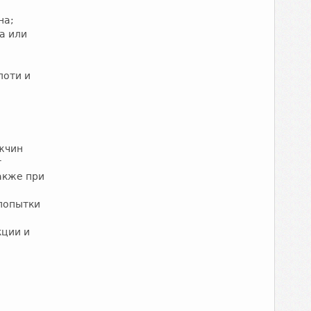
на;
а или
лоти и
жчин
т
акже при
попытки
кции и