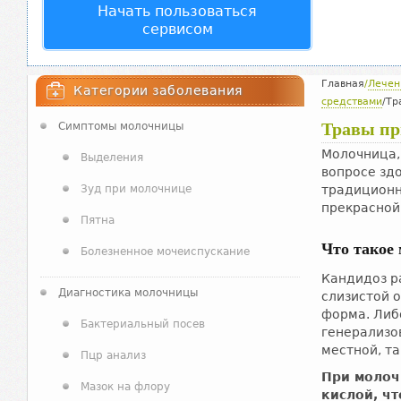
Начать пользоваться
сервисом
Главная
/
Лечен
Категории заболевания
средствами
/
Тр
Травы пр
Симптомы молочницы
Молочница,
Выделения
вопросе зд
Зуд при молочнице
традиционн
прекрасной
Пятна
Что такое 
Болезненное мочеиспускание
Кандидоз р
Диагностика молочницы
слизистой 
форма. Либ
Бактериальный посев
генерализо
местной, т
Пцр анализ
При молоч
Мазок на флору
кислой, чт