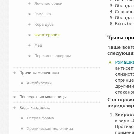
Лечение содой
Обладат
Способс
Ромашка
Обладат
Быть бе
Кора дуба
Фитотерапия
Травы при
Мед
Чаще всего
следующих
Перекись водорода
Ромашк
антисеп
Причины молочницы
слизист
спринце
Антибиотики
другими
стакано
Последствия молочницы
С осторож
передозир
Виды кандидоза
Звероб
Острая форма
в виде с
Противо
Хроническая молочница
применя