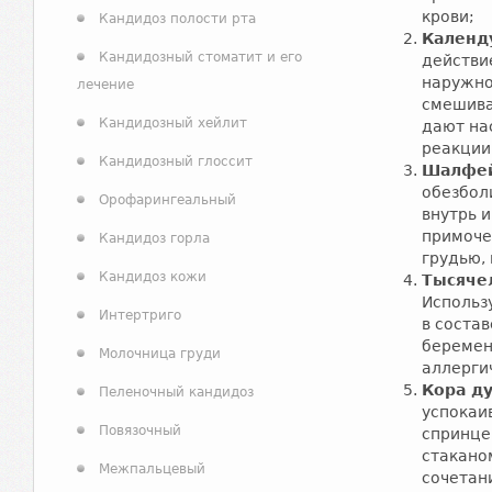
крови;
Кандидоз полости рта
Календ
Кандидозный стоматит и его
действи
наружно
лечение
смешиваю
Кандидозный хейлит
дают на
реакции
Кандидозный глоссит
Шалфе
обезбол
Орофарингеальный
внутрь 
примоче
Кандидоз горла
грудью,
Кандидоз кожи
Тысяче
Использу
Интертриго
в соста
беремен
Молочница груди
аллерги
Кора д
Пеленочный кандидоз
успокаи
Повязочный
спринцев
стакано
Межпальцевый
сочетан