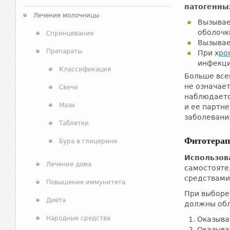
патогенны
Лечение молочницы
Вызывае
оболочк
Спринцевание
Вызывае
Препараты
При х
ро
инфекци
Классификация
Больше все
не означает
Свечи
наблюдаетс
Мази
и ее партне
заболевани
Таблетки
Фитотерап
Бура в глицерине
Использов
Лечение дома
самостояте
средствами
Повышение иммунитета
При выборе
Диета
должны обл
Народные средства
Оказыва
Оказыва