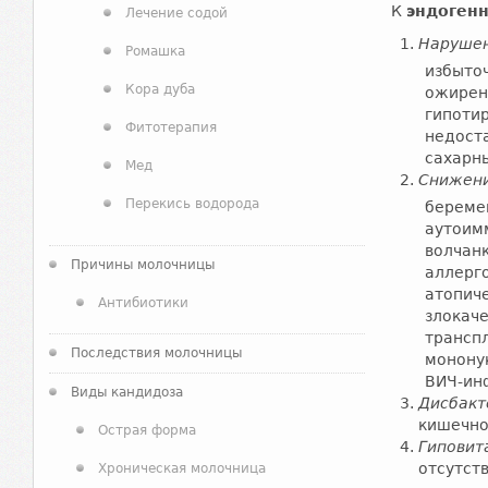
К
эндоген
Лечение содой
Нарушен
Ромашка
избыточ
Кора дуба
ожирен
гипотир
Фитотерапия
недост
сахарн
Мед
Снижени
Перекись водорода
береме
аутоим
волчанк
Причины молочницы
аллерго
атопич
Антибиотики
злокач
трансп
Последствия молочницы
монону
ВИЧ-ин
Виды кандидоза
Дисбакт
кишечно
Острая форма
Гиповит
отсутств
Хроническая молочница