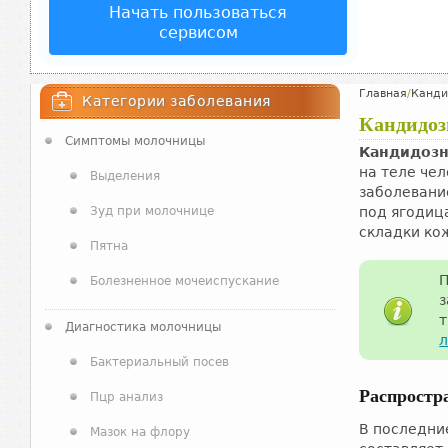
Начать пользоваться
сервисом
Главная
/
Канди
Категории заболевания
Кандидоз
Симптомы молочницы
Кандидозн
на теле че
Выделения
заболевани
Зуд при молочнице
под ягодиц
складки ко
Пятна
П
Болезненное мочеиспускание
з
т
Диагностика молочницы
Бактериальный посев
Распростр
Пцр анализ
В последни
Мазок на флору