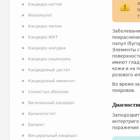
л
Кандидоз ногтей
(
Фолликулит
т
Кандидоз легких
Заболевани
покраснени
Кандидоз ЖКТ
папул (буго
Кандидоз желудка
Элементы с
поверхност
Кандидоз кишечника
имеют глад
кожи и на 
Кандидозный цистит
розового ил
Кандидозный менингит
Во время з
покровов.
Слизистых оболочек
Вагинальный кандидоз
Диагности
Баланопостит
Заподозрит
интертриго
Баланит
поражения 
Висцеральный кандидоз