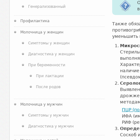
О
Генерализованный
в
Профилактика
Также обяз
противогри
Молочница у женщин
уменьшить 
Симптомы у женщин
Микрос
Стериль
Диагностика у женщин
выполня
Характе
При беременности
наличие
При лактации
(псевдо
Сероло
После родов
Выявлен
дрожжеп
методам
Молочница у мужчин
ПЦР (п
Симптомы у мужчин
ИФА (и
РИФ (р
Диагностика у мужчин
Опреде
Соскоб 