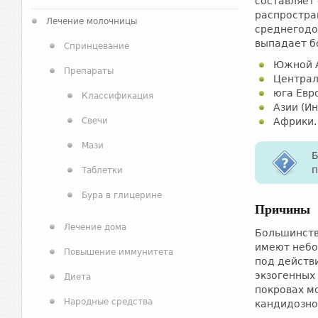
составляет
распростран
Лечение молочницы
среднегодо
выпадает б
Спринцевание
Южной А
Препараты
Централ
юга Евр
Классификация
Азии (Ин
Свечи
Африки.
Мази
Б
п
Таблетки
Бура в глицерине
Причины
Лечение дома
Большинств
имеют небо
Повышение иммунитета
под действ
экзогенных
Диета
покровах м
Народные средства
кандидозно