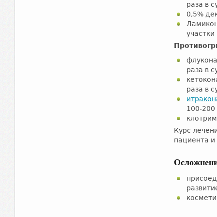
раза в с
0,5% де
Ламикон
участки
Противогр
флукона
раза в с
кетокон
раза в с
итракон
100-200 
клотрима
Курс лечен
пациента и
Осложнен
присоед
развити
космети