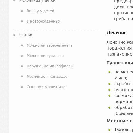
Молочница у детей
предвар
диск, п
Во рту у детей
противо
гриба н
У новорождённых
Лечение
Статьи
Лечение ка
Можно ли забеременеть
поражения,
назначение
Можно ли купаться
Туалет оч
Нарушение микрофлоры
не мене
Месячные и кандидоз
мыла;
скрабы,
Секс при молочнице
очаги п
возможн
перманг
обработ
(брилли
Местные п
1% клот