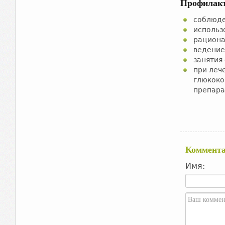
Профилак
соблюде
использ
рациона
ведение
занятия
при леч
глюкоко
препара
Коммент
Имя: