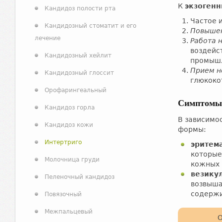
К
экзоген
Кандидоз полости рта
Частое 
Кандидозный стоматит и его
Повышен
лечение
Работа 
воздейс
Кандидозный хейлит
промышл
Прием н
Кандидозный глоссит
глюкоко
Орофарингеальный
Симптомы 
Кандидоз горла
В зависимо
Кандидоз кожи
формы:
Интертриго
эритем
которые
Молочница груди
кожных 
везику
Пеленочный кандидоз
возвыша
содерж
Повязочный
Межпальцевый
О