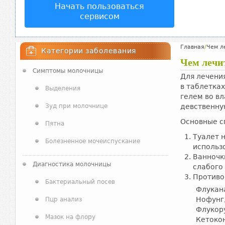
Начать пользоваться
сервисом
Главная
/
Чем л
Категории заболевания
Чем лечи
Симптомы молочницы
Для лечени
в таблетках
Выделения
гелем во в
Зуд при молочнице
девственну
Основные с
Пятна
Туалет 
Болезненное мочеиспускание
использ
Ванночк
Диагностика молочницы
слабого 
Противо
Бактериальный посев
Флукан
Нофунг,
Пцр анализ
Флукору
Мазок на флору
Кетокон