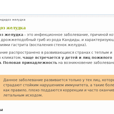
ндидоз желудка
оз желудка
оз желудка
– это инфекционное заболевание, причиной ко
я дрожжеподобный гриб из рода Кандиды, и характеризую
иями гастрита (воспаления стенок желудка).
ние распространено в развивающихся странах с теплым и
 климатом,
чаще встречается у детей и лиц пожилого
а
.
Половая принадлежность
на возникновение заболева
Данное заболевание развивается только у тех лиц, кото
страдают стойким нарушением иммунитета, а такие боле
как правило, плохо поддаются коррекции и часто оканчи
летальным исходом.
ны