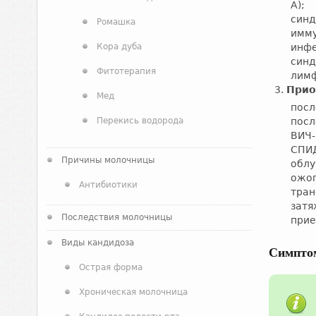
А);
синд
Ромашка
имму
Кора дуба
инфе
синд
Фитотерапия
лимф
Прио
Мед
посл
Перекись водорода
посл
ВИЧ-
СПИД
Причины молочницы
облу
ожог
Антибиотики
тран
затя
Последствия молочницы
при
Виды кандидоза
Симпто
Острая форма
Хроническая молочница