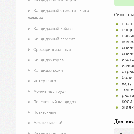
Кандидоз полости рта
Кандидозный стоматит и его
Симптом
лечение
слабо
Кандидозный хейлит
обще
повы
Кандидозный глоссит
вялос
сниж
Орофарингеальный
сниж
икота
Кандидоз горла
изжо
Кандидоз кожи
отры
боли
Интертриго
взду
тошн
Молочница груди
рвот
колич
Пеленочный кандидоз
жидк
Повязочный
Диагнос
Межпальцевый
Кандидоз ногтей