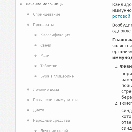
Лечение молочницы
Кандидоз
иммунно
Спринцевание
ротовой
Препараты
Возбудит
однокле
Классификация
Главны
Свечи
являетс
организм
Мази
иммуно
Таблетки
Физи
пери
Бура в глицерине
ранн
пожи
Лечение дома
стре
бере
Повышение иммунитета
Гене
Диета
синд
кото
Народные средства
отве
синд
Лечение содой