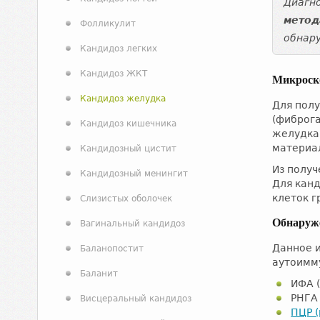
Диагно
метод
Фолликулит
обнару
Кандидоз легких
Кандидоз ЖКТ
Микроско
Кандидоз желудка
Для пол
(фиброг
Кандидоз кишечника
желудка 
материал
Кандидозный цистит
Из получ
Кандидозный менингит
Для кан
клеток г
Слизистых оболочек
Обнаруже
Вагинальный кандидоз
Данное 
Баланопостит
аутоимм
Баланит
ИФА 
РНГА
Висцеральный кандидоз
ПЦР 