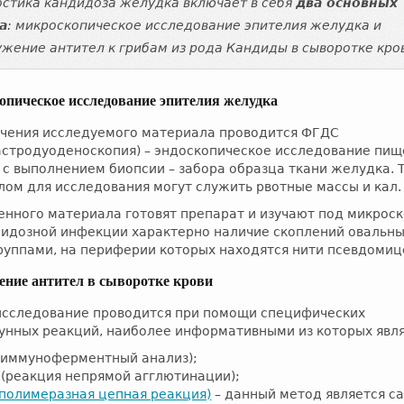
стика кандидоза желудка включает в себя
два основных
а
: микроскопическое исследование эпителия желудка и
жение антител к грибам из рода Кандиды в сыворотке кро
пическое исследование эпителия желудка
учения исследуемого материала проводится ФГДС
астродуоденоскопия) – эндоскопическое исследование пищ
с выполнением биопсии – забора образца ткани желудка. 
ом для исследования могут служить рвотные массы и кал.
енного материала готовят препарат и изучают под микрос
дидозной инфекции характерно наличие скоплений овальн
руппами, на периферии которых находятся нити псевдомиц
ние антител в сыворотке крови
исследование проводится при помощи специфических
унных реакций, наиболее информативными из которых явл
(иммуноферментный анализ);
 (реакция непрямой агглютинации);
(полимеразная цепная реакция)
– данный метод является с