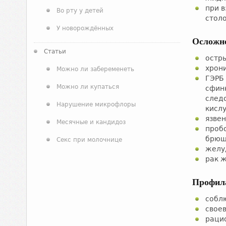
при в
Во рту у детей
стол
У новорождённых
Осложн
Статьи
остры
хрони
Можно ли забеременеть
ГЭРБ
Можно ли купаться
сфин
след
Нарушение микрофлоры
кисл
язве
Месячные и кандидоз
проб
брюш
Секс при молочнице
желу
рак 
Профил
собл
свое
раци