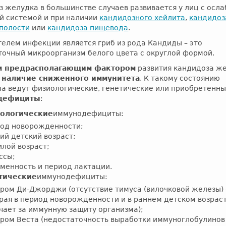
 желудка в большинстве случаев развивается у лиц с осл
й системой и при наличии
кандидозного хейлита
,
кандидоз
 полости
или
кандидоза пищевода
.
елем инфекции является гриб из рода Кандиды – это
точный микроорганизм белого цвета с округлой формой.
м предрасполагающим фактором
развития кандидоза ж
я
наличие сниженного иммунитета
. К такому состоянию
а ведут физиологические, генетические или приобретенн
дефициты
:
ологические
иммунодефициты:
од новорожденности;
ий детский возраст;
лой возраст;
ссы;
менность и период лактации.
тические
иммунодефициты:
ром Ди-Джорджи (отсутствие тимуса (вилочковой железы) 
рая в период новорожденности и в раннем детском возрас
чает за иммунную защиту организма);
ром Веста (недостаточность выработки иммуноглобулинов