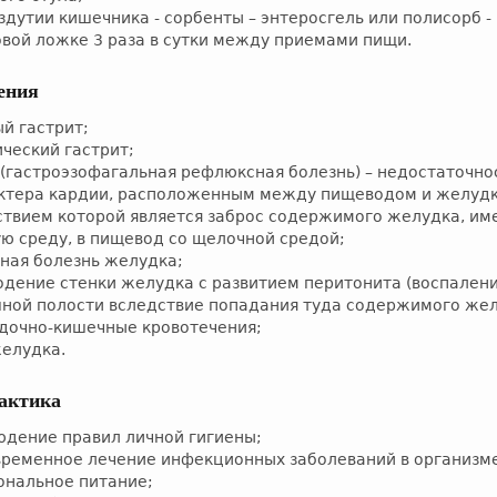
здутии кишечника - сорбенты – энтеросгель или полисорб - 
овой ложке 3 раза в сутки между приемами пищи.
ения
й гастрит;
ческий гастрит;
 (гастроэзофагальная рефлюксная болезнь) – недостаточно
ктера кардии, расположенным между пищеводом и желуд
ствием которой является заброс содержимого желудка, и
ую среду, в пищевод со щелочной средой;
нная болезнь желудка;
одение стенки желудка с развитием перитонита (воспален
ной полости вследствие попадания туда содержимого жел
дочно-кишечные кровотечения;
желудка.
актика
юдение правил личной гигиены;
временное лечение инфекционных заболеваний в организм
ональное питание;