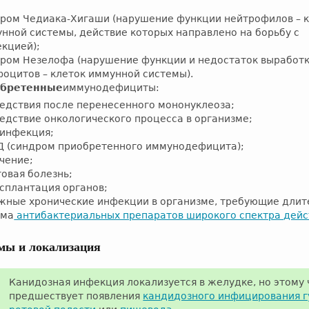
ром Чедиака-Хигаши (нарушение функции нейтрофилов – 
нной системы, действие которых направлено на борьбу с
кцией);
ром Незелофа (нарушение функции и недостаток выработк
оцитов – клеток иммунной системы).
бретенные
иммунодефициты:
едствия после перенесенного мононуклеоза;
едствие онкологического процесса в организме;
инфекция;
 (синдром приобретенного иммунодефицита);
чение;
овая болезнь;
сплантация органов;
жные хронические инфекции в организме, требующие длит
ема
антибактериальных препаратов широкого спектра дейс
мы и локализация
Канидозная инфекция локализуется в желудке, но этому
предшествует появления
кандидозного инфицирования г