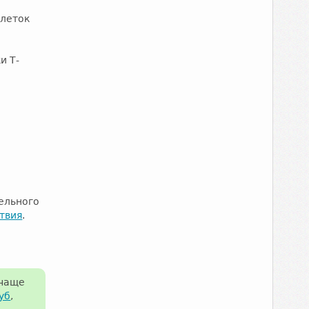
клеток
и Т-
ельного
твия
.
 чаще
уб
,