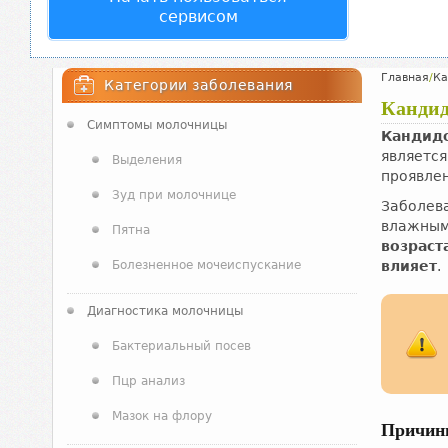
сервисом
Главная
/
Ка
Категории заболевания
Кандид
Симптомы молочницы
Кандид
являетс
Выделения
проявлен
Зуд при молочнице
Заболева
влажным
Пятна
возраст
Болезненное мочеиспускание
влияет
.
Диагностика молочницы
Бактериальный посев
Пцр анализ
Мазок на флору
Причи