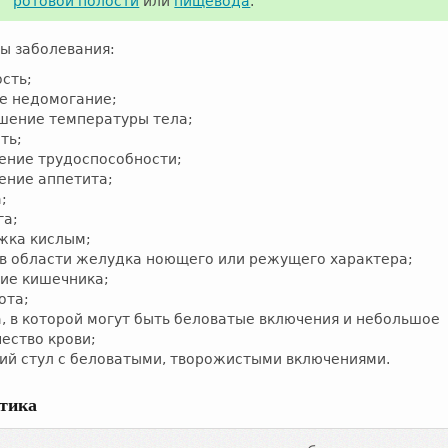
ротовой полости
или
пищевода
.
ы заболевания:
сть;
е недомогание;
шение температуры тела;
ть;
ение трудоспособности;
ение аппетита;
;
га;
жка кислым;
 в области желудка ноющего или режущего характера;
тие кишечника;
ота;
а, в которой могут быть беловатые включения и небольшое
ество крови;
ий стул с беловатыми, творожистыми включениями.
тика