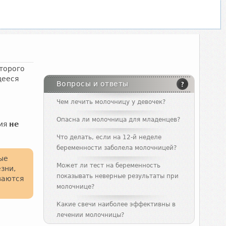
торого
щееся
Вопросы и ответы
Чем лечить молочницу у девочек?
Опасна ли молочница для младенцев?
ния
не
Что делать, если на 12-й неделе
беременности заболела молочницей?
рые
Может ли тест на беременность
зни,
показывать неверные результаты при
ваются
молочнице?
Какие свечи наиболее эффективны в
лечении молочницы?