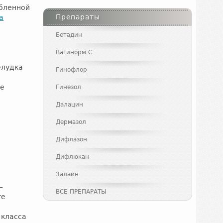
абленной
Препараты
а
Бетадин
Вагинорм С
елудка
Гинофлор
ые
Гинезол
Далацин
Дермазол
Дифлазон
Дифлюкан
Залаин
–
ВСЕ ПРЕПАРАТЫ
те
 класса