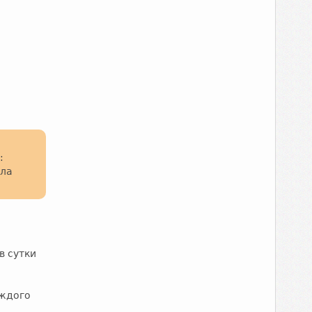
о
:
ела
в сутки
аждого