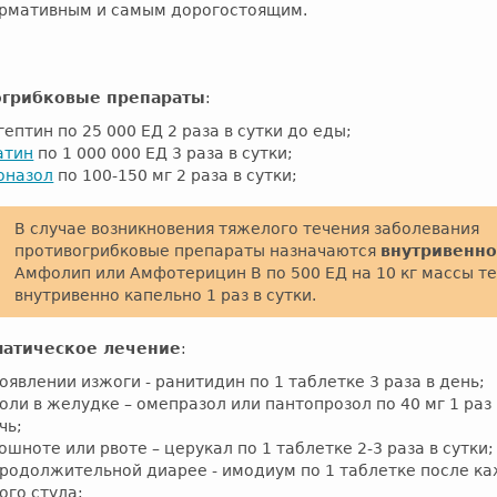
рмативным и самым дорогостоящим.
е
огрибковые препараты
:
ептин по 25 000 ЕД 2 раза в сутки до еды;
атин
по 1 000 000 ЕД 3 раза в сутки;
оназол
по 100-150 мг 2 раза в сутки;
В случае возникновения тяжелого течения заболевания
противогрибковые препараты назначаются
внутривенн
Амфолип или Амфотерицин В по 500 ЕД на 10 кг массы т
внутривенно капельно 1 раз в сутки.
матическое лечение
:
оявлении изжоги - ранитидин по 1 таблетке 3 раза в день;
оли в желудке – омепразол или пантопрозол по 40 мг 1 раз 
чь;
ошноте или рвоте – церукал по 1 таблетке 2-3 раза в сутки;
продолжительной диарее - имодиум по 1 таблетке после к
ого стула;