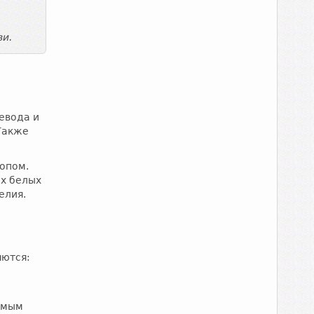
ви.
евода и
Также
копом.
ых белых
елия.
яются:
амым