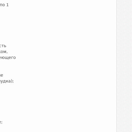
по 1
сть
ком,
меющего
ие
удка);
е;