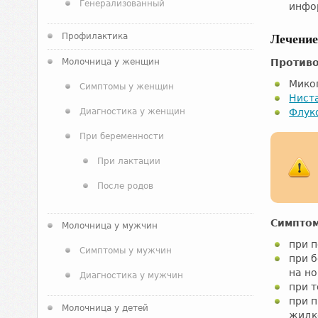
Генерализованный
инфо
Профилактика
Лечени
Молочница у женщин
Против
Миког
Симптомы у женщин
Нист
Диагностика у женщин
Флук
При беременности
При лактации
После родов
Симпто
Молочница у мужчин
при п
Симптомы у мужчин
при б
на но
Диагностика у мужчин
при т
при 
Молочница у детей
жидк