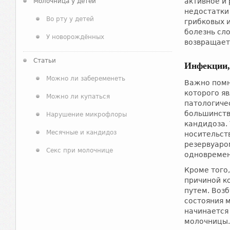
активное и
Молочница у детей
недостатки
Во рту у детей
грибковых и
болезнь сл
У новорождённых
возвращает
Статьи
Инфекции,
Можно ли забеременеть
Важно помн
которого я
Можно ли купаться
патологиче
большинств
Нарушение микрофлоры
кандидоза.
Месячные и кандидоз
носительст
резервуаро
Секс при молочнице
одновремен
Кроме того
причиной к
путем. Воз
состояния 
начинается
молочницы