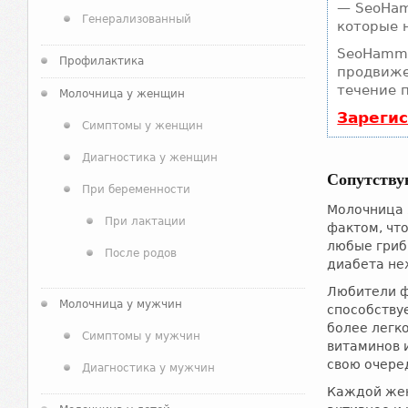
— SeoHam
Генерализованный
которые 
SeoHamme
Профилактика
продвиже
течение 
Молочница у женщин
Зареги
Симптомы у женщин
Диагностика у женщин
Сопутству
При беременности
Молочница я
При лактации
фактом, что
любые гриб
После родов
диабета не
Любители ф
Молочница у мужчин
способству
более легк
Симптомы у мужчин
витаминов 
свою очере
Диагностика у мужчин
Каждой жен