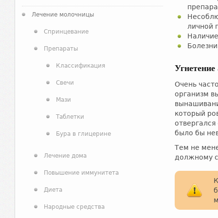
препара
Лечение молочницы
Несоблю
личной 
Спринцевание
Наличие
Болезни
Препараты
Классификация
Угнетение
Свечи
Очень част
организм в
Мази
вынашивани
который ро
Таблетки
отвергался
было бы не
Бура в глицерине
Тем не мене
Лечение дома
должному с
Повышение иммунитета
К
Диета
б
м
Народные средства