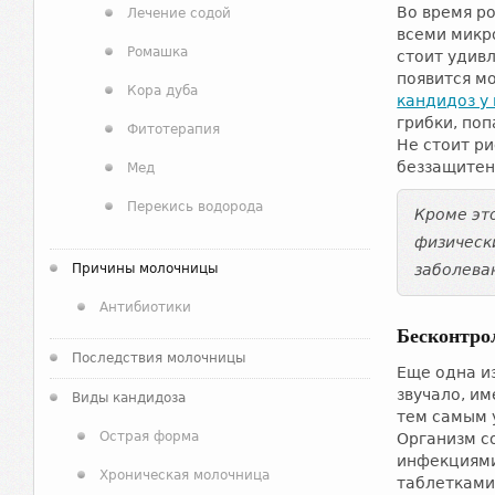
Во время р
Лечение содой
всеми микр
Ромашка
стоит удив
появится м
Кора дуба
кандидоз у
грибки, по
Фитотерапия
Не стоит р
беззащитен
Мед
Перекись водорода
Кроме эт
физическ
Причины молочницы
заболева
Антибиотики
Бесконтро
Последствия молочницы
Еще одна и
звучало, и
Виды кандидоза
тем самым 
Острая форма
Организм с
инфекциями
Хроническая молочница
таблетками