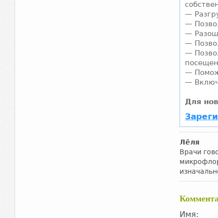
собствен
— Разгр
— Позво
— Разош
— Позво
— Позво
посещен
— Помож
— Включ
Для но
Зареги
Лёля
Врачи гов
микрофлоры
изначальн
Коммент
Имя: