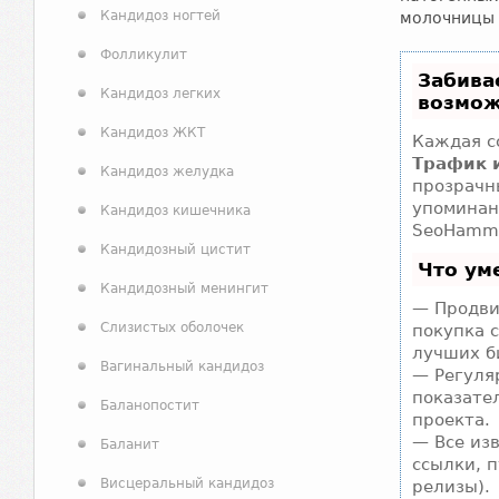
Кандидоз ногтей
молочницы 
Фолликулит
Забива
Кандидоз легких
возмож
Кандидоз ЖКТ
Каждая с
Трафик 
Кандидоз желудка
прозрачн
упоминан
Кандидоз кишечника
SeoHamme
Кандидозный цистит
Что ум
Кандидозный менингит
— Продви
Слизистых оболочек
покупка 
лучших б
Вагинальный кандидоз
— Регуля
показате
Баланопостит
проекта.
— Все из
Баланит
ссылки, п
Висцеральный кандидоз
релизы).