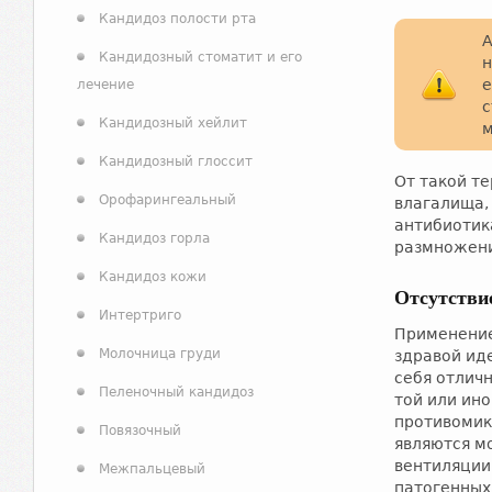
Кандидоз полости рта
А
Кандидозный стоматит и его
н
е
лечение
с
Кандидозный хейлит
м
Кандидозный глоссит
От такой т
Орофарингеальный
влагалища,
антибиотик
Кандидоз горла
размножени
Кандидоз кожи
Отсутстви
Интертриго
Применение
Молочница груди
здравой иде
себя отличн
Пеленочный кандидоз
той или ин
противомикр
Повязочный
являются м
вентиляции
Межпальцевый
патогенных 