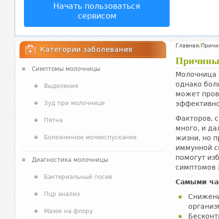
Начать пользоваться
сервисом
Главная
/
Причи
Категории заболевания
Причины
Симптомы молочницы
Молочница 
однако бол
Выделения
может пров
Зуд при молочнице
эффективно
Факторов, 
Пятна
много, и д
Болезненное мочеиспускание
жизни, но 
иммунной с
помогут изб
Диагностика молочницы
симптомов 
Бактериальный посев
Самыми ча
Пцр анализ
Снижени
организ
Мазок на флору
Бесконт