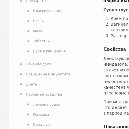
Форма вып
Препараты
Существуе
Классификация
Крем по 
Свечи
Вагинал
клотрим
Мази
Раствор
Таблетки
Свойства
Бура в глицерине
Действующе
имидазола.
Лечение дома
за счет угн
Повышение иммунитета
синтез ком
целостност
Диета
канестена 
плесневые 
Народные средства
При местно
Лечение содой
что делает
в период л
Ромашка
Кора дуба
Показания