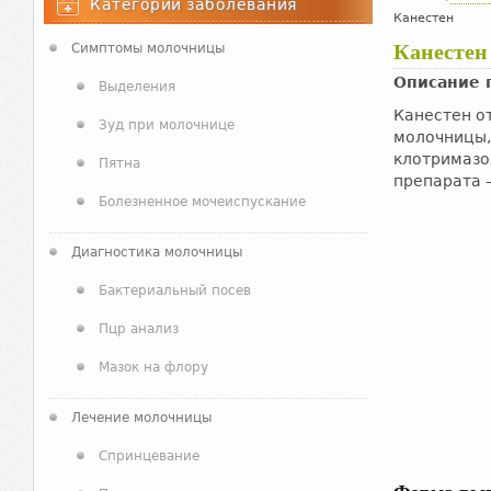
Категории заболевания
Канестен
Канестен
Симптомы молочницы
Описание 
Выделения
Канестен о
Зуд при молочнице
молочницы,
клотримазо
Пятна
препарата –
Болезненное мочеиспускание
Диагностика молочницы
Бактериальный посев
Пцр анализ
Мазок на флору
Лечение молочницы
Спринцевание