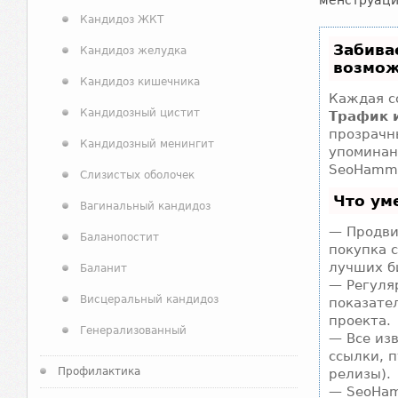
менструаци
Кандидоз ЖКТ
Забива
Кандидоз желудка
возмож
Кандидоз кишечника
Каждая с
Кандидозный цистит
Трафик 
прозрачн
Кандидозный менингит
упоминан
SeoHamme
Слизистых оболочек
Что ум
Вагинальный кандидоз
— Продви
Баланопостит
покупка 
лучших б
Баланит
— Регуля
Висцеральный кандидоз
показате
проекта.
Генерализованный
— Все из
ссылки, п
Профилактика
релизы).
— SeoHam