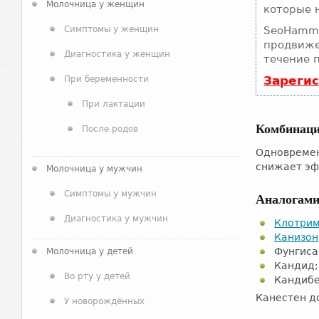
Молочница у женщин
которые 
Симптомы у женщин
SeoHamme
продвиже
Диагностика у женщин
течение 
Зареги
При беременности
При лактации
Комбинаци
После родов
Одновремен
снижает эф
Молочница у мужчин
Симптомы у мужчин
Аналогами
Диагностика у мужчин
Клотри
Канизон
Фунгиса
Молочница у детей
Кандид;
Во рту у детей
Кандибе
Канестен до
У новорождённых