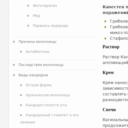
Фитотерапия
Канестен 
поражени
Мед
Грибков
Перекись водорода
Грибков
микоз п
Стафило
Причины молочницы
Раствор
Антибиотики
Раствор Ка
аппликаций
Последствия молочницы
Крем
Виды кандидоза
Крем наноси
Острая форма
зависимост
составлять 
Хроническая молочница
разноцветн
Кандидоз полости рта
Свечи
Кандидозный стоматит и его
Вагинальные
лечение
продолжител