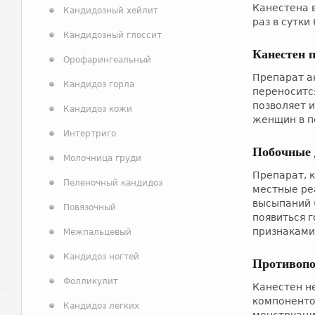
Канестена в
Кандидозный хейлит
раз в сутки 
Кандидозный глоссит
Канестен 
Орофарингеальный
Препарат а
Кандидоз горла
переносится
позволяет 
Кандидоз кожи
женщин в п
Интертриго
Побочные 
Молочница груди
Препарат, 
Пеленочный кандидоз
местные ре
высыпаний 
Повязочный
появиться г
признаками
Межпальцевый
Кандидоз ногтей
Противопо
Фолликулит
Канестен н
компоненто
Кандидоз легких