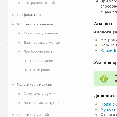
При бер
Генерализованный
способн
кормлен
Профилактика
Аналоги
Молочница у женщин
Аналоги
(з
Симптомы у женщин
Метроми
Диагностика у женщин
Нео-Пен
Клион Д
При беременности
При лактации
Условия х
После родов
Н
д
Молочница у мужчин
Симптомы у мужчин
Дополните
Диагностика у мужчин
Признак
Мужска
От чего
Молочница у детей