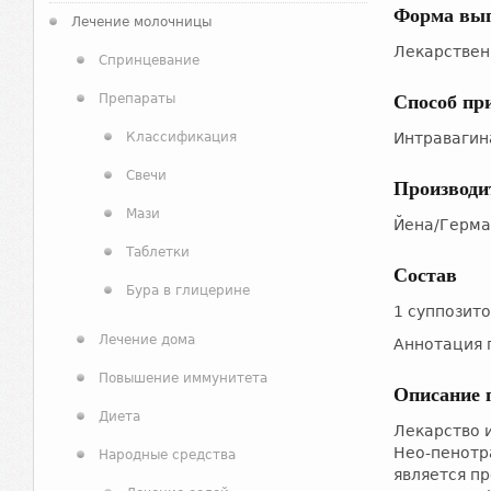
Форма вы
Лечение молочницы
Лекарствен
Спринцевание
Препараты
Способ пр
Классификация
Интравагин
Свечи
Производи
Мази
Йена/Герма
Таблетки
Состав
Бура в глицерине
1 суппозит
Лечение дома
Аннотация 
Повышение иммунитета
Описание 
Диета
Лекарство 
Нео-пенотр
Народные средства
является п