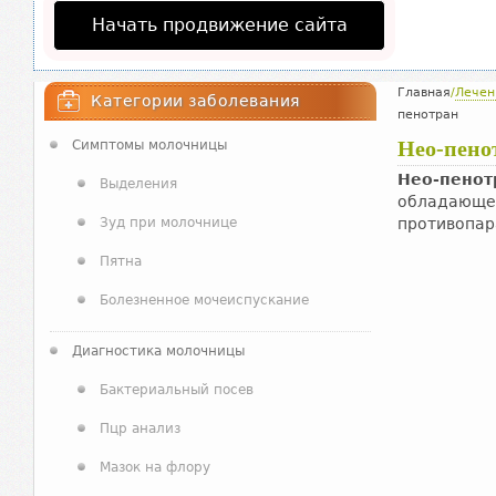
Начать продвижение сайта
Главная
/
Лечен
Категории заболевания
пенотран
Нео-пено
Симптомы молочницы
Нео-пенот
Выделения
обладающее
Зуд при молочнице
противопар
Пятна
Болезненное мочеиспускание
Диагностика молочницы
Бактериальный посев
Пцр анализ
Мазок на флору