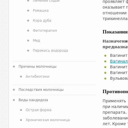
Лечение содой
проявляет 
оказывает 
Ромашка
отношении 
трихинелла
Кора дуба
Фитотерапия
Показания
Мед
Назначени
предназна
Перекись водорода
Вагинит
Вагинал
Причины молочницы
Вагинит
Вагинит
Антибиотики
Вульвов
Последствия молочницы
Противопо
Виды кандидоза
Применять 
при наличи
Острая форма
препарата,
заболевание
Хроническая молочница
лет. Кроме 