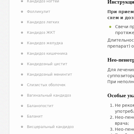
Инструкци
Кандидоз ногтей
При прием
Фолликулит
схем и до
Кандидоз легких
Свечи п
протяже
Кандидоз ЖКТ
Длительнос
Кандидоз желудка
препарат) 
Кандидоз кишечника
Нео-пенот
Кандидозный цистит
Для лечени
Кандидозный менингит
суппозитор
При неполн
Слизистых оболочек
Особые ук
Вагинальный кандидоз
Не реко
Баланопостит
употреб
Баланит
Нео-пен
врача;
Висцеральный кандидоз
Нео-пен