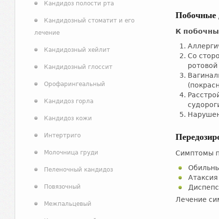
Кандидоз полости рта
Побочные 
Кандидозный стоматит и его
К побочны
лечение
Аллерги
Кандидозный хейлит
Со сторо
ротовой
Кандидозный глоссит
Вагинал
Орофарингеальный
(покрас
Расстро
Кандидоз горла
судорог
Нарушен
Кандидоз кожи
Интертриго
Передозир
Молочница груди
Симптомы п
Обильны
Пеленочный кандидоз
Атаксия
Повязочный
Диспепс
Лечение си
Межпальцевый